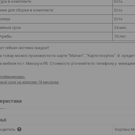
ура в комплекте
Есть
ние для сборки в комплекте
Есть
шница
Есть
ийный срок
24 мес.
службы
10 лет
т гибкая система скидок!!
а товар можно произвести по карте "Магнит", "Карте покупок" .В креди
 мебели по г. Минску и РБ. Стоимость уточняйте по телефону у менедж
ртифицирован.
ный срок на изделие 18 месяцев.
еристики
НЫЕ
одитель
Кортекс-М