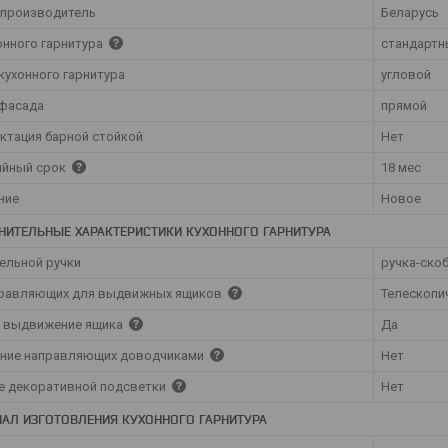
 производитель
Беларусь
онного гарнитура
стандартн
кухонного гарнитура
угловой
фасада
прямой
ктация барной стойкой
Нет
ийный срок
18 мес
ние
Новое
НИТЕЛЬНЫЕ ХАРАКТЕРИСТИКИ КУХОННОГО ГАРНИТУРА
бельной ручки
ручка-ско
правляющих для выдвижных ящиков
Телескопи
 выдвижение ящика
Да
ние направляющих доводчиками
Нет
е декоративной подсветки
Нет
АЛ ИЗГОТОВЛЕНИЯ КУХОННОГО ГАРНИТУРА