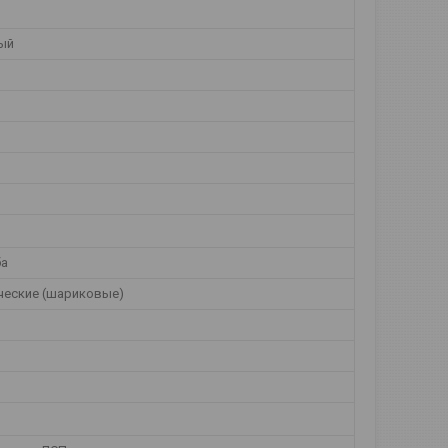
ый
ба
ческие (шариковые)