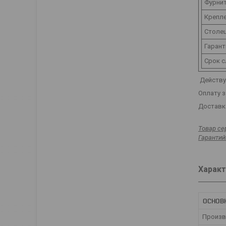
Фурнит
Крепле
Столе
Гарант
Срок 
Действуе
Оплату з
Доставка
Товар се
Гарантий
Характ
ОСНОВ
Произв