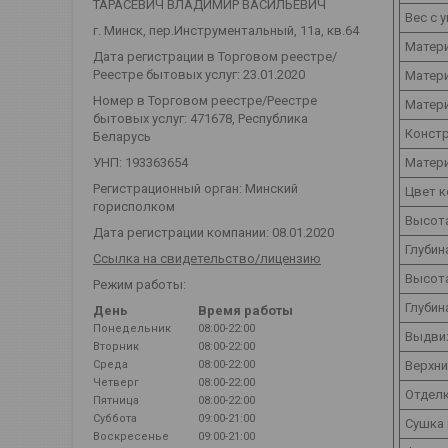
ТАРАСЕВИЧ ВЛАДИМИР ВАСИЛЬЕВИЧ
Вес с у
г. Минск, пер.Инструментальный, 11а, кв.64
Матери
Дата регистрации в Торговом реестре/
Реестре бытовых услуг: 23.01.2020
Матер
Номер в Торговом реестре/Реестре
Матер
бытовых услуг: 471678, Республика
Констр
Беларусь
Матери
УНП: 193363654
Регистрационный орган: Минский
Цвет к
горисполком
Высота
Дата регистрации компании: 08.01.2020
Глубин
Ссылка на свидетельство/лицензию
Высота
Режим работы:
Глубин
День
Время работы
Понедельник
08:00-22:00
Выдви
Вторник
08:00-22:00
Верхн
Среда
08:00-22:00
Четверг
08:00-22:00
Отделк
Пятница
08:00-22:00
Суббота
09:00-21:00
Сушка 
Воскресенье
09:00-21:00