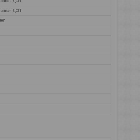
анная ДСП
анная ДСП
инг