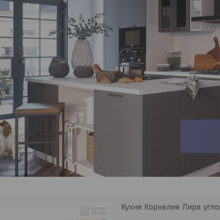
Кухня Корнелия Лира угло