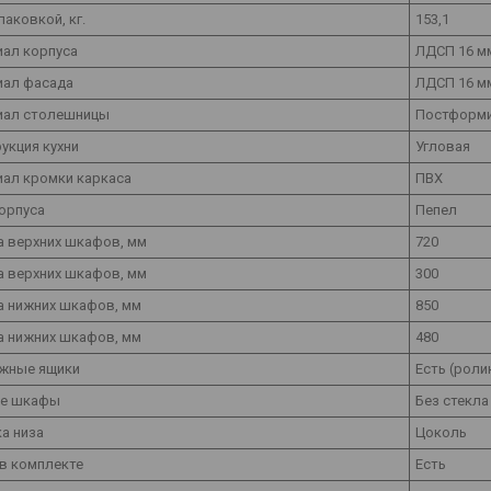
паковкой, кг.
153,1
ал корпуса
ЛДСП 16 м
иал фасада
ЛДСП 16 м
иал столешницы
Постформи
укция кухни
Угловая
ал кромки каркаса
ПВХ
орпуса
Пепел
 верхних шкафов, мм
720
а верхних шкафов, мм
300
 нижних шкафов, мм
850
а нижних шкафов, мм
480
жные ящики
Есть (рол
ие шкафы
Без стекла
а низа
Цоколь
в комплекте
Есть