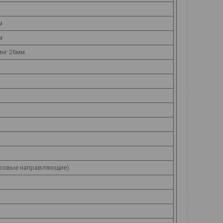
м
м
нг 26мм.
иковые направляющие)