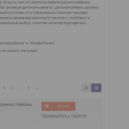
. И пусть оно останется в памяти вашего ребёнка,
обстановкой детской комнаты. Детская мебель должна
вается и этим, и он обязательно поможет вашему
енные в нашем магазине изготовлены с любовью к
правильный выбор, ответим на интересующие вас
"Беларусбанка" и "Альфа-Банка"
ров нашего магазина.
1
2
...
5
→
ариант 1.Мебель
Купить
Производитель и гарантия