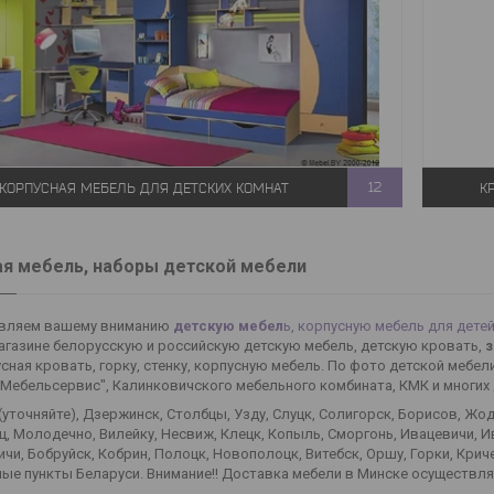
КОРПУСНАЯ МЕБЕЛЬ ДЛЯ ДЕТСКИХ КОМНАТ
12
К
я мебель, наборы детской мебели
вляем вашему вниманию
детскую мебел
ь, корпусную мебель для дете
газине белорусскую и российскую детскую мебель, детскую кровать,
з
сная кровать, горку, стенку, корпусную мебель. По фото детской мебе
"Мебельсервис", Калинковичского мебельного комбината, КМК и многих 
(уточняйте), Дзержинск, Столбцы, Узду, Слуцк, Солигорск, Борисов, Жо
, Молодечно, Вилейку, Несвиж, Клецк, Копыль, Сморгонь, Ивацевичи, Ив
чи, Бобруйск, Кобрин, Полоцк, Новополоцк, Витебск, Оршу, Горки, Криче
ые пункты Беларуси. Внимание!! Доставка мебели в Минске осуществля