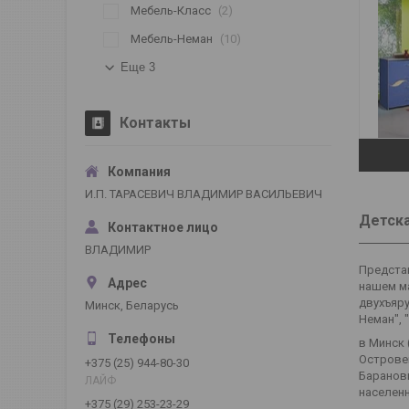
Мебель-Класс
2
Мебель-Неман
10
Еще 3
Контакты
И.П. ТАРАСЕВИЧ ВЛАДИМИР ВАСИЛЬЕВИЧ
Детска
ВЛАДИМИР
Предста
нашем ма
двухъяру
Минск, Беларусь
Неман", 
в Минск 
Островец
+375 (25) 944-80-30
Баранови
ЛАЙФ
населенн
+375 (29) 253-23-29