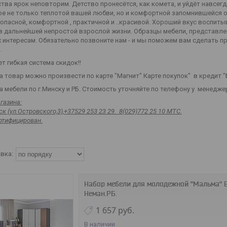
тва ярок неповторим. Детство пронесётся, как комета, и уйдёт навсегда
ое не только теплотой вашей любви, но и комфортной запомнившейся 
опасной, комфортной , практичной и ..красивой. Хороший вкус воспиты
 в дальнейшей непростой взрослой жизни. Образцы мебели, представл
х интересам. Обязательно позвоните нам - и мы поможем вам сделать 
.
т гибкая система скидок!!
а товар можно произвести по карте "Магнит" Карте покупок" в кредит 
 мебели по г.Минску и РБ. Стоимость уточняйте по телефону у менедже
газина:
к (ул.Островского,3),+37529 253 23 29. 8(029)772 25 10 МТС.
ртифицирован.
Набор мебели для молодежной "Мальма" В
Неман.РБ.
1 657
руб.
В наличии