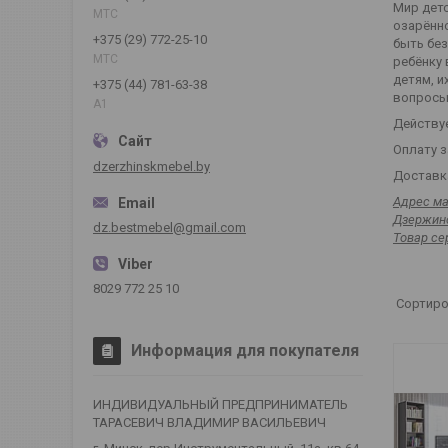
Мир детс
МТС
озарённ
+375 (29) 772-25-10
быть без
МТС
ребёнку
детям, и
+375 (44) 781-63-38
вопросы
А1
Действуе
Оплату з
dzerzhinskmebel.by
Доставка
Адрес ма
Дзержинс
dz.bestmebel@gmail.com
Товар се
8029 772 25 10
Информация для покупателя
ИНДИВИДУАЛЬНЫЙ ПРЕДПРИНИМАТЕЛЬ
ТАРАСЕВИЧ ВЛАДИМИР ВАСИЛЬЕВИЧ