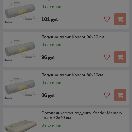
МЫ РАДЫ ПРЕДЛОЖИТЬ ВАМ КОМФОРТНЫЕ И УДОБНЫЕ
В наличии
ПОДУШКИ ДЛЯ ЗДОРОВОГО СНА,
Оплату за товар можно произвести по карте "Магнит", "Карте
101
руб.
покупок" в кредит "Альфа-банка" и онлайн-кредит
"Беларусбанка".
Доставка мебели по г.Минску и РБ. Стоимость уточняйте по
Подушка-валик Kondor 90х20 см
телефону у менеджеров нашего магазина.
В наличии
Адрес магазина:
Дзержинск (ул.Островского,3),+37529 253 23 29. 8(029)772
96
руб.
25 10 МТС.
Товар сертифицирован.
Подушка-валик Kondor 80х20см
В наличии
86
руб.
Ортопедическая подушка Kondor Memory
Foam 60х40 см
В наличии