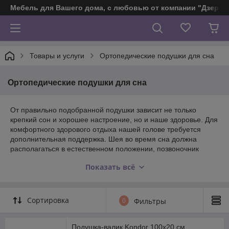
Мебель для Вашего дома, с любовью от компании "Дзерж
Товары и услуги
Ортопедические подушки для сна
Ортопедические подушки для сна
От правильно подобранной подушки зависит не только
крепкий cон и хорошее настроение, но и наше здоровье. Для
комфортного здорового отдыха нашей голове требуется
дополнительная поддержка. Шея во время сна должна
располагаться в естественном положении, позвоночник
должен быть ровным, мышцы расслаблены. Обычная
Показать всё
подушка не может обеспечить такую поддержку. Именно
поэтому необходимо использовать ортопедическую подушку.
Валик – очень практичная и полезная вещь. Положите его к
Сортировка
0
Фильтры
изголовью кровати и он создаст эффект мягкой спинки - он
теплый и приятный наощупь, на него удобно укладывать
подушку, можно изменять угол наклона подушки.
Подушка-валик Kondor 100х20 см