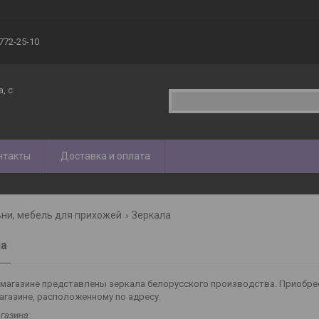
 772-25-10
, с
нтакты
Доставка и оплата
ни, мебель для прихожей
Зеркала
ла
магазине представлены зеркала белорусского производства. Приобрест
магазине, расположенному по адресу.
газина: