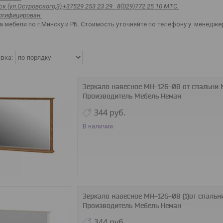
к (ул.Островского,3),+37529 253 23 29. 8(029)772 25 10 МТС.
ртифицирован.
 мебели по г.Минску и РБ. Стоимость уточняйте по телефону у менедже
Зеркало навесное МН-126-08 от спальни
Производитель Мебель Неман
344
руб.
В наличии
Зеркало навесное МН-126-08 (1)от спальн
Производитель Мебель Неман
344
руб.