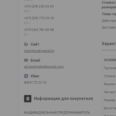
Стоимост
+375 (29) 253-23-29
размера
МТС
Товар се
+375 (29) 772-25-10
Действуе
МТС
Доставка
+375 (44) 781-63-38
А1
Характ
dzerzhinskmebel.by
ОСНОВ
dz.bestmebel@gmail.com
Произв
Страна
8029 772 25 10
Форма 
Тип ма
Информация для покупателя
Размер
Высота
ИНДИВИДУАЛЬНЫЙ ПРЕДПРИНИМАТЕЛЬ