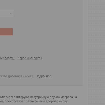
фик работы
Адрес и контакты
ней
по договоренности
Подробнее
ологии гарантируют безупречную службу матраса на
же, способствует релаксации и здоровому сну.