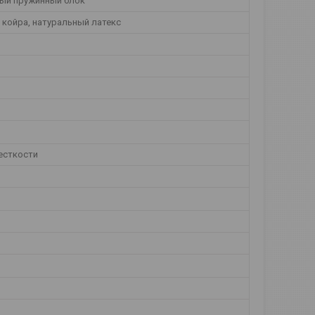
ый пружинный блок
 койра, натуральный латекс
есткости