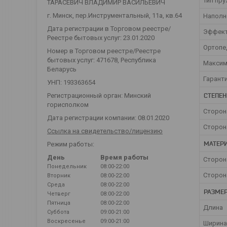
Тип пр
ТАРАСЕВИЧ ВЛАДИМИР ВАСИЛЬЕВИЧ
г. Минск, пер.Инструментальный, 11а, кв.64
Наполн
Дата регистрации в Торговом реестре/
Эффект
Реестре бытовых услуг: 23.01.2020
Ортопе
Номер в Торговом реестре/Реестре
бытовых услуг: 471678, Республика
Максим
Беларусь
Гарант
УНП: 193363654
СТЕПЕН
Регистрационный орган: Минский
горисполком
Сторон
Дата регистрации компании: 08.01.2020
Сторон
Ссылка на свидетельство/лицензию
МАТЕРИ
Режим работы:
День
Время работы
Сторон
Понедельник
08:00-22:00
Сторон
Вторник
08:00-22:00
Среда
08:00-22:00
РАЗМЕ
Четверг
08:00-22:00
Пятница
08:00-22:00
Длина
Суббота
09:00-21:00
Воскресенье
09:00-21:00
Ширина