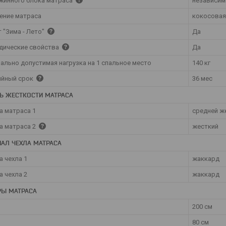
ужинного блока матраса
независим
ение матраса
кокосовая
 "Зима - Лето"
Да
дические свойства
Да
ально допустимая нагрузка на 1 спальное место
140 кг
ийный срок
36 мес
Ь ЖЕСТКОСТИ МАТРАСА
а матраса 1
средней ж
а матраса 2
жесткий
АЛ ЧЕХЛА МАТРАСА
а чехла 1
жаккард
а чехла 2
жаккард
РЫ МАТРАСА
200 см
80 см