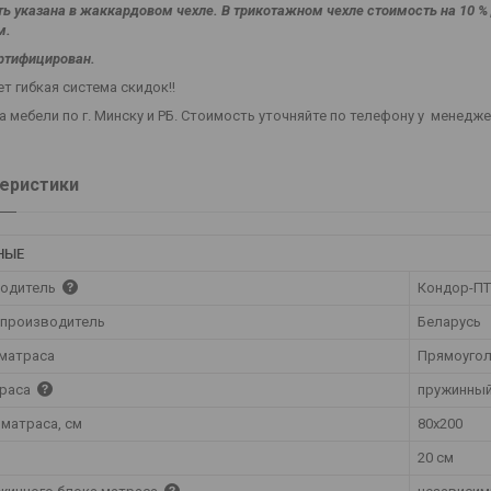
ь указана в жаккардовом чехле. В трикотажном чехле стоимость на 10 
м.
ртифицирован.
т гибкая система скидок!!
 мебели по г. Минску и РБ. Стоимость уточняйте по телефону у менедж
еристики
НЫЕ
одитель
Кондор-П
 производитель
Беларусь
матраса
Прямоуго
траса
пружинны
 матраса, см
80х200
20 см