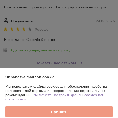
Шкафы сняты с производства. Нового предложения не поступило.
Покупатель
24.06.2026
Хорошо
Все отлично. Спасибо большое
Сделка подтверждена через корзину
Показать все отзывы
Обработка файлов cookie
О нас
Мы используем файлы cookies для обеспечения удобства
пользователей портала и предоставления персональных
Контакты
рекомендаций.
Вы можете настроить файлы cookies или
отключить их.
Доставка и оплата
Принять