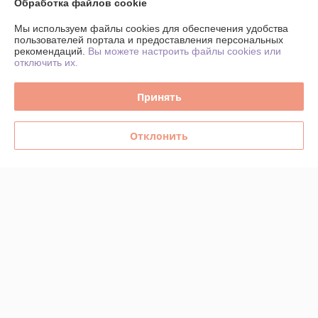
Обработка файлов cookie
О нас
Мы используем файлы cookies для обеспечения удобства
пользователей портала и предоставления персональных
рекомендаций.
Вы можете настроить файлы cookies или
Контакты
отключить их.
Доставка и оплата
Принять
График работы
Отклонить
Полная версия сайта
Политика обработки cookies
Сайт создан на платформе Deal.by
Информация для покупателя
Юридическое лицо:
ИНДИВИДУАЛЬНЫЙ ПРЕДПРИНИМАТЕЛЬ
ТАРАСЕВИЧ ВЛАДИМИР ВАСИЛЬЕВИЧ
г. Минск, пер.Инструментальный, 11а, кв.64