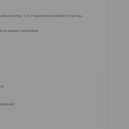
вых полок, т.е. с правой или левой стороны.
еров нашего магазина.
ель
(прямой)