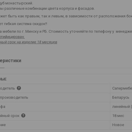
дуб монастырский.
ы различные комбинации цвета корпуса и фасадов.
ет быть как правым, так и левым, в зависимости от расположения боко
т гибкая система скидок!!
 мебели по г. Минску и РБ. Стоимость уточняйте по телефону у менедж
ртифицирован.
ный срок на изделие 18 месяцев
еристики
НЫЕ
одитель
Сапермеб
 производитель
Беларусь
афа
линейный 
ийный срок
18 мес
ние
Новое