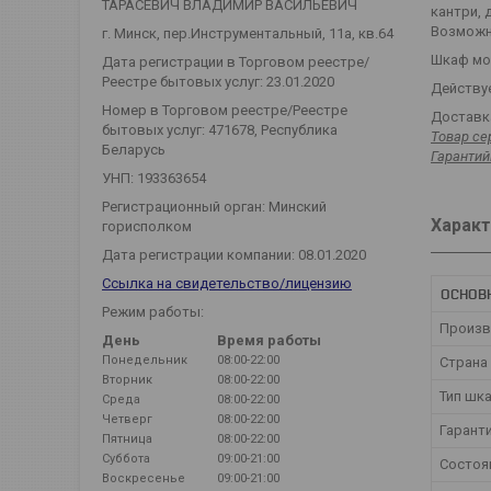
ТАРАСЕВИЧ ВЛАДИМИР ВАСИЛЬЕВИЧ
кантри, 
Возможн
г. Минск, пер.Инструментальный, 11а, кв.64
Шкаф мож
Дата регистрации в Торговом реестре/
Реестре бытовых услуг: 23.01.2020
Действуе
Номер в Торговом реестре/Реестре
Доставка
бытовых услуг: 471678, Республика
Товар се
Беларусь
Гарантий
УНП: 193363654
Регистрационный орган: Минский
Характ
горисполком
Дата регистрации компании: 08.01.2020
Ссылка на свидетельство/лицензию
ОСНОВ
Режим работы:
Произв
День
Время работы
Понедельник
08:00-22:00
Страна
Вторник
08:00-22:00
Тип шк
Среда
08:00-22:00
Четверг
08:00-22:00
Гарант
Пятница
08:00-22:00
Суббота
09:00-21:00
Состоя
Воскресенье
09:00-21:00