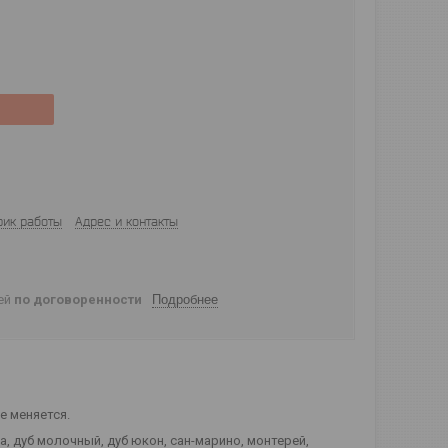
фик работы
Адрес и контакты
ней
по договоренности
Подробнее
е меняется.
а, дуб молочный, дуб юкон, сан-марино, монтерей,