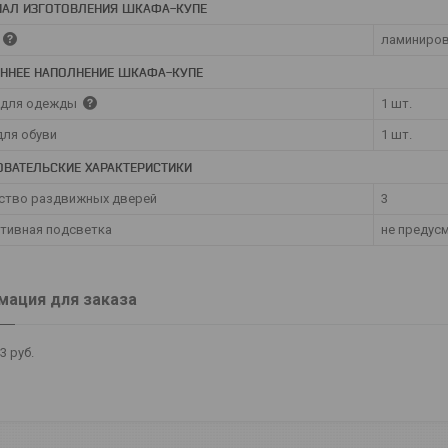
ИАЛ ИЗГОТОВЛЕНИЯ ШКАФА-КУПЕ
ламиниров
ЕННЕЕ НАПОЛНЕНИЕ ШКАФА-КУПЕ
 для одежды
1 шт.
для обуви
1 шт.
ОВАТЕЛЬСКИЕ ХАРАКТЕРИСТИКИ
ство раздвижных дверей
3
тивная подсветка
не предус
ация для заказа
43
руб.