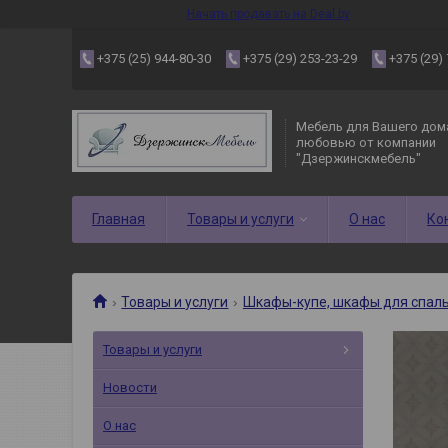
Начать продавать на Deal.by
+375 (25) 944-80-30
+375 (29) 253-23-29
+375 (29)
Мебель для Вашего дома
любовью от компании
"Дзержинскмебель"
Главная
Товары и услуги
О нас
Ко
Товары и услуги
Шкафы-купе, шкафы для спаль
Товары и услуги
Новости
О нас