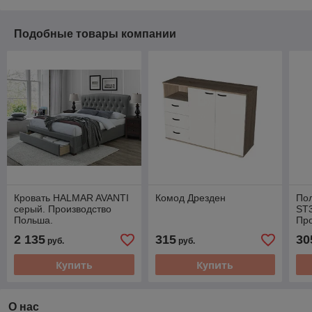
Подобные товары компании
Кровать HALMAR AVANTI
Комод Дрезден
По
серый. Производство
ST3
Польша.
Про
2 135
315
30
руб.
руб.
Купить
Купить
О нас