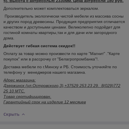
4). Высота с антресолью 2330мм. Цена антресоли 180 руб.
Дополнительно может комплектоваться зеркалом.
Производитель экологически чистой мебели из массива сосны
и других пород древесины. Продукция предприятия отличается
качеством и доступными ценами. Великолепно подойдет для
гостиной комнаты квартиры,так и для дачи или загородного
дома.
Действует гибкая система скидок!!
Оплату за товар можно произвести по карте "Магнит" ."Карте
покупок" или в рассрочку от "Белагропромбанка"!.
Доставка мебели по г.Минску и РБ. Стоимость уточняйте по
телефону у менеджеров нашего магазина.
Адрес магазина:
Дзержинск (ул.Островского,3),+37529 253 23 29. 8(029)772
25 10 МТС.
Товар сертифицирован.
Гарантийный срок на изделие 12 месяцев
Скрыть