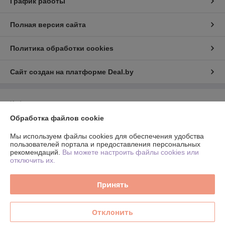
График работы
Полная версия сайта
Политика обработки cookies
Сайт создан на платформе Deal.by
Информация для покупателя
Обработка файлов cookie
Юридическое лицо:
ИНДИВИДУАЛЬНЫЙ ПРЕДПРИНИМАТЕЛЬ
ТАРАСЕВИЧ ВЛАДИМИР ВАСИЛЬЕВИЧ
г. Минск, пер.Инструментальный, 11а, кв.64
Мы используем файлы cookies для обеспечения удобства
пользователей портала и предоставления персональных
Регистрационный номер ЕГР: 193363654
рекомендаций.
Вы можете настроить файлы cookies или
отключить их.
УНП: 193363654
Регистрационный орган: Минский горисполком
Принять
Дата регистрации компании: 08.01.2020
Отклонить
Ссылка на свидетельство/лицензию