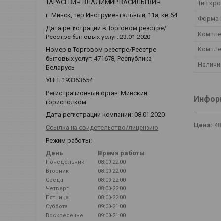
ТАРАСЕВИЧ ВЛАДИМИР ВАСИЛЬЕВИЧ
Тип кр
г. Минск, пер.Инструментальный, 11а, кв.64
Форма 
Дата регистрации в Торговом реестре/
Компле
Реестре бытовых услуг: 23.01.2020
Компле
Номер в Торговом реестре/Реестре
бытовых услуг: 471678, Республика
Наличи
Беларусь
УНП: 193363654
Регистрационный орган: Минский
Информ
горисполком
Дата регистрации компании: 08.01.2020
Цена:
4
Ссылка на свидетельство/лицензию
Режим работы:
День
Время работы
Понедельник
08:00-22:00
Вторник
08:00-22:00
Среда
08:00-22:00
Четверг
08:00-22:00
Пятница
08:00-22:00
Суббота
09:00-21:00
Воскресенье
09:00-21:00