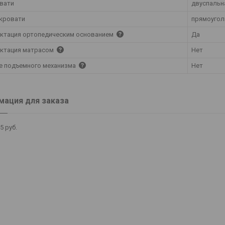
овати
двуспальн
кровати
прямоугол
ктация ортопедическим основанием
Да
ктация матрасом
Нет
е подъемного механизма
Нет
ация для заказа
85
руб.