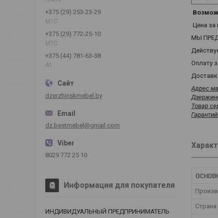
+375 (29) 253-23-29
Возможн
МТС
Цена за 
+375 (29) 772-25-10
МЫ ПРЕД
МТС
Действуе
+375 (44) 781-63-38
Оплату з
А1
Доставка
Адрес ма
dzerzhinskmebel.by
Дзержинс
Товар се
Гарантий
dz.bestmebel@gmail.com
Характ
8029 772 25 10
ОСНОВ
Информация для покупателя
Произв
Страна
ИНДИВИДУАЛЬНЫЙ ПРЕДПРИНИМАТЕЛЬ