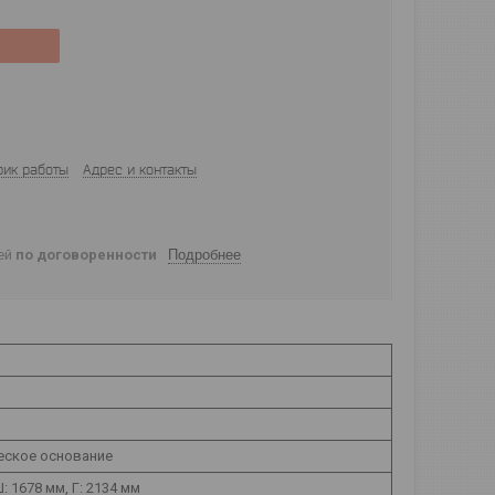
фик работы
Адрес и контакты
ней
по договоренности
Подробнее
еское основание
Ш: 1678 мм, Г: 2134 мм