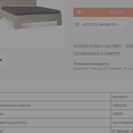
Купить
+375 (25) 944-80-30
Условия оплаты и доставки
Гра
Производитель и гарантия
возврат товара в течение 14 д
кровать
спального места
160х200
ал
ЛДСП
ние под матрас
ортопедич
ты
В: 864 мм, 