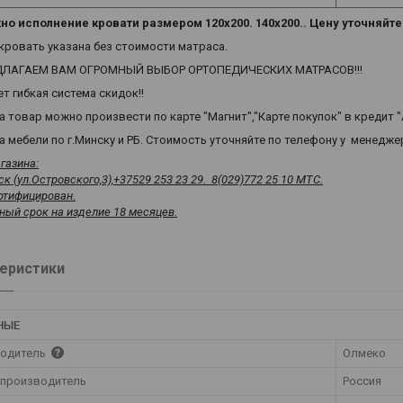
о исполнение кровати размером 120х200. 140х200.. Цену уточняйт
кровать указана без стоимости матраса.
ЛАГАЕМ ВАМ ОГРОМНЫЙ ВЫБОР ОРТОПЕДИЧЕСКИХ МАТРАСОВ!!!
т гибкая система скидок!!
а товар можно произвести по карте "Магнит","Карте покупок" в кредит 
 мебели по г.Минску и РБ. Стоимость уточняйте по телефону у менедже
газина:
к (ул.Островского,3),+37529 253 23 29. 8(029)772 25 10 МТС.
ртифицирован.
ный срок на изделие 18 месяцев.
еристики
НЫЕ
одитель
Олмеко
 производитель
Россия