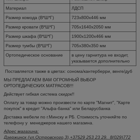
Материал
ЛДСП
Размер комода (В*Ш*Г)
723х800х446 мм
Размер кровати (В*Ш*Г)
705x1640x2050 мм
Размер шкафа (В*Ш*Г)
1900х1200х466 мм
Размер тумбы (В*Ш*Г)
705х380х350 мм
Ортопедическое основание
в цену гарнитура не входит,
указывается дополнительно
Поставляется также в цветах: сонома/кантерберри, венге/дуб
МЫ ПРЕДЛАГАЕМ ВАМ ОГРОМНЫЙ ВЫБОР
ОРТОПЕДИЧЕСКИХ МАТРАСОВ!!!
Действует гибкая система скидок!!
Оплату за товар можно произвести по карте "Магнит", "Карте
покупок" в кредит "Альфа-банка" или Беларусбанка
Доставка мебели по г.Минску и РБ. Стоимость уточняйте по
телефону у менеджеров нашего магазина.
Адрес магазина:
Дзержинск (ул.Островского,3),+37529 253 23 29. 8(029)772