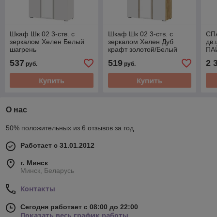
Шкаф Шк 02 3-ств. с
Шкаф Шк 02 3-ств. с
СП
зеркалом Хелен Белый
зеркалом Хелен Дуб
дв
шагрень
крафт золотой/Белый
ПА
шагрень
ХИ
537
519
2 
руб.
руб.
Ол
Купить
Купить
О нас
50% положительных из 6 отзывов за год
Работает с 31.01.2012
г. Минск
Минск, Беларусь
Контакты
Сегодня работает с 08:00 до 22:00
Показать весь график работы