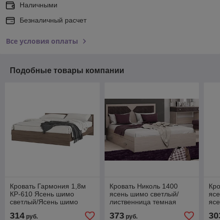
Наличными
Безналичный расчет
Все условия оплаты
Подобные товары компании
Кровать Гармония 1,8м
Кровать Николь 1400
Кро
КР-610 Ясень шимо
ясень шимо светлый/
яс
светлый/Ясень шимо
лиственница темная
яс
темный
КР
314
373
30
руб.
руб.