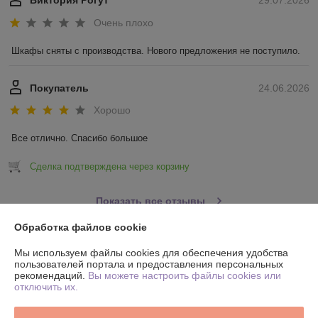
Виктория Рогут
29.07.2026
Очень плохо
Шкафы сняты с производства. Нового предложения не поступило.
Покупатель
24.06.2026
Хорошо
Все отлично. Спасибо большое
Сделка подтверждена через корзину
Показать все отзывы
Обработка файлов cookie
О нас
Мы используем файлы cookies для обеспечения удобства
пользователей портала и предоставления персональных
рекомендаций.
Вы можете настроить файлы cookies или
Контакты
отключить их.
Доставка и оплата