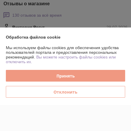
Отзывы о магазине
130 отзывов за всё время
Виктория Рогут
29.07.2026
Очень плохо
Обработка файлов cookie
Мы используем файлы cookies для обеспечения удобства
Шкафы сняты с производства. Нового предложения не поступило.
пользователей портала и предоставления персональных
рекомендаций.
Вы можете настроить файлы cookies или
отключить их.
Покупатель
24.06.2026
Хорошо
Принять
Все отлично. Спасибо большое
Отклонить
Сделка подтверждена через корзину
Показать все отзывы
О нас