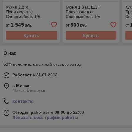
Кухня 2,8 м.
Кухня 1,8 м.ЛДСП
Кух
Производство
Производство
Про
Сапермебель .РБ.
Сапермебель .РБ.
Сап
1 545
800
от
руб.
от
руб.
от
Купить
Купить
О нас
50% положительных из 6 отзывов за год
Работает с 31.01.2012
г. Минск
Минск, Беларусь
Контакты
Сегодня работает с 08:00 до 22:00
Показать весь график работы