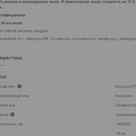
ь указана в жаккардовом чехле. В трикотажном чехле стоимость на 10
м.
ртифицирован.
 36 месяцев.
т гибкая система скидок!!
 мебели по г. Минску и РБ. Стоимость уточняйте по телефону у менедж
еристики
НЫЕ
одитель
Кондор-П
 производитель
Беларусь
матраса
Прямоуго
траса
пружинны
 матраса, см
140х200
18 см