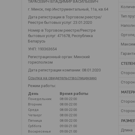
ТАРАСЕВИЧ ВЛАДИМИР ВАСИЛЬЕВИЧ
Количе
г. Минск, пер.Инструментальный, 11а, кв.64
Тип пр
Дата регистрации в Торговом реестре/
Реестре бытовых услуг: 23.01.2020
Наполн
Номер в Торговом реестре/Реестре
Ортопе
бытовых услуг: 471678, Республика
Беларусь
Максим
УНП: 193363654
Гарант
Регистрационный орган: Минский
горисполком
СТЕПЕН
Дата регистрации компании: 08.01.2020
Сторон
Ссылка на свидетельство/лицензию
Сторон
Режим работы:
МАТЕРИ
День
Время работы
Понедельник
08:00-22:00
Сторон
Вторник
08:00-22:00
Среда
08:00-22:00
Сторон
Четверг
08:00-22:00
РАЗМЕ
Пятница
08:00-22:00
Суббота
09:00-21:00
Длина
Воскресенье
09:00-21:00