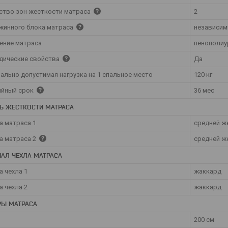
ство зон жесткости матраса
2
ужинного блока матраса
независим
ение матраса
пенополиу
дические свойства
Да
ально допустимая нагрузка на 1 спальное место
120 кг
ийный срок
36 мес
Ь ЖЕСТКОСТИ МАТРАСА
а матраса 1
средней ж
а матраса 2
средней ж
АЛ ЧЕХЛА МАТРАСА
а чехла 1
жаккард
а чехла 2
жаккард
РЫ МАТРАСА
200 см