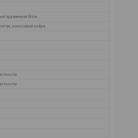
ый пружинный блок
ретан, кокосовая койра
есткости
есткости