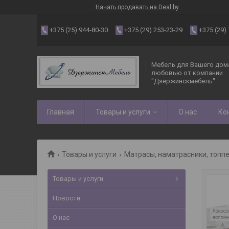
Начать продавать на Deal.by
+375 (25) 944-80-30
+375 (29) 253-23-29
+375 (29)
Мебель для Вашего дома
любовью от компании
"Дзержинскмебель"
Главная
Товары и услуги
О нас
Ко
Товары и услуги
Матраcы, наматрасники, топп
Товары и услуги
Новости
О нас