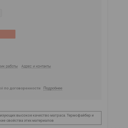
фик работы
Адрес и контакты
ней
по договоренности
Подробнее
ризующих высокое качество матраса. Термофайбер и
кие свойства этих материалов