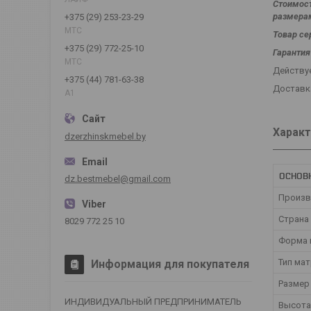
Стоимост
размера
+375 (29) 253-23-29
МТС
Товар се
+375 (29) 772-25-10
Гарантия
МТС
Действуе
+375 (44) 781-63-38
Доставка
А1
Характ
dzerzhinskmebel.by
ОСНОВ
dz.bestmebel@gmail.com
Произв
Страна
8029 772 25 10
Форма 
Тип ма
Информация для покупателя
Размер
ИНДИВИДУАЛЬНЫЙ ПРЕДПРИНИМАТЕЛЬ
Высота