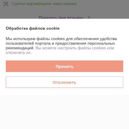
Сделка подтверждена через корзину
Показать все отзывы
Обработка файлов cookie
О нас
Мы используем файлы cookies для обеспечения удобства
пользователей портала и предоставления персональных
рекомендаций.
Вы можете настроить файлы cookies или
Контакты
отключить их.
Доставка и оплата
Принять
График работы
Отклонить
Полная версия сайта
Политика обработки cookies
Сайт создан на платформе Deal.by