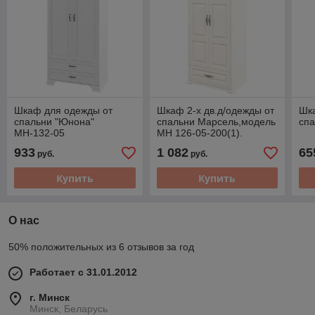
Шкаф для одежды от
Шкаф 2-х дв.д/одежды от
Шк
спальни "Юнона"
спальни Марсель,модель
спа
МН-132-05
МН 126-05-200(1).
Производитель Мебель
Мебель Неман
933
1 082
65
руб.
руб.
Неман
Купить
Купить
О нас
50% положительных из 6 отзывов за год
Работает с 31.01.2012
г. Минск
Минск, Беларусь