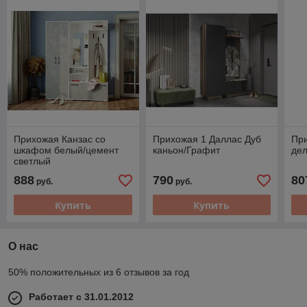
Прихожая Канзас со
Прихожая 1 Даллас Дуб
Пр
шкафом белый/цемент
каньон/Графит
де
светлый
888
790
80
руб.
руб.
Купить
Купить
О нас
50% положительных из 6 отзывов за год
Работает с 31.01.2012