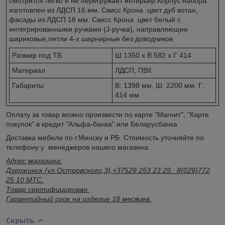
смотрится легко и не перегружает интерьер.Корпус набора
изготовлен из ЛДСП 16 мм. Свисс Крона цвет дуб вотан,
фасады из ЛДСП 18 мм. Свисс Крона цвет белый с
интегрированными ручками (J-ручка), направляющие
шариковые,петли 4-х шарнирные без доводчиков
Размер под ТВ
Ш 1350 x В 582 x Г 414
Материал
ЛДСП, ПВХ
Габариты
В: 1398 мм, Ш: 2200 мм, Г:
414 мм
Оплату за товар можно произвести по карте "Магнит", "Карте
покупок" в кредит "Альфа-банка" или Беларусбанка
Доставка мебели по г.Минску и РБ. Стоимость уточняйте по
телефону у менеджеров нашего магазина.
Адрес магазина:
Дзержинск (ул.Островского,3),+37529 253 23 29. 8(029)772
25 10 МТС.
Товар сертифицирован.
Гарантийный срок на изделие 18 месяцев.
Скрыть