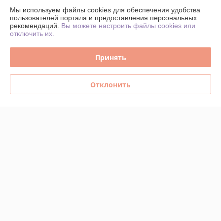
О нас
Мы используем файлы cookies для обеспечения удобства
пользователей портала и предоставления персональных
рекомендаций.
Вы можете настроить файлы cookies или
Контакты
отключить их.
Доставка и оплата
Принять
График работы
Отклонить
Полная версия сайта
Политика обработки cookies
Сайт создан на платформе Deal.by
Информация для покупателя
Юридическое лицо:
ИНДИВИДУАЛЬНЫЙ ПРЕДПРИНИМАТЕЛЬ
ТАРАСЕВИЧ ВЛАДИМИР ВАСИЛЬЕВИЧ
г. Минск, пер.Инструментальный, 11а, кв.64