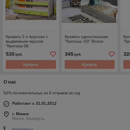
Кровать 2-х ярусная с
Кровать односпальная
Кро
выдвижным ярусом
"Крепыш -03" Волна
"Кр
"Крепыш 08
530
345
32
руб.
руб.
Купить
Купить
О нас
50% положительных из 6 отзывов за год
Работает с 31.01.2012
г. Минск
Минск, Беларусь
Контакты