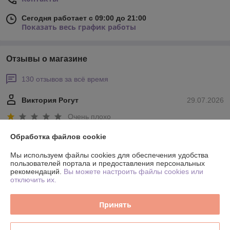
Сегодня работает с 09:00 до 21:00
Показать весь график работы
Отзывы о магазине
130 отзывов за всё время
Виктория Рогут
29.07.2026
Очень плохо
Обработка файлов cookie
Шкафы сняты с производства. Нового предложения не поступило.
Мы используем файлы cookies для обеспечения удобства
пользователей портала и предоставления персональных
Покупатель
24.06.2026
рекомендаций.
Вы можете настроить файлы cookies или
отключить их.
Хорошо
Все отлично. Спасибо большое
Принять
Сделка подтверждена через корзину