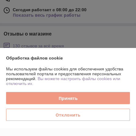
Сегодня работает с 08:00 до 22:00
Показать весь график работы
Отзывы о магазине
130 отзывов за всё время
Обработка файлов cookie
Виктория Рогут
29.07.2026
Очень плохо
Мы используем файлы cookies для обеспечения удобства
пользователей портала и предоставления персональных
рекомендаций.
Вы можете настроить файлы cookies или
Шкафы сняты с производства. Нового предложения не поступило.
отключить их.
Покупатель
24.06.2026
Принять
Хорошо
Отклонить
Все отлично. Спасибо большое
Сделка подтверждена через корзину