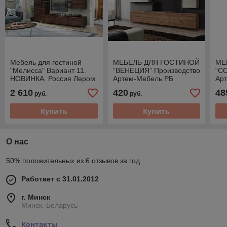
Мебель для гостиной
МЕБЕЛЬ ДЛЯ ГОСТИНОЙ
МЕ
"Мелисса" Вариант 11.
“ВЕНЕЦИЯ” Производство
“С
НОВИНКА. Россия Лером
Артем-Мебель РБ
Ар
2 610
420
48
руб.
руб.
Купить
Купить
О нас
50% положительных из 6 отзывов за год
Работает с 31.01.2012
г. Минск
Минск, Беларусь
Контакты