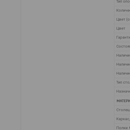
Тип оп
Количе
Цвет (о
Цвет
Гарант
Состоя
Наличи
Наличи
Наличи
Тип сто
Назнач
МАТЕР
Столеш
Каркас
Полки