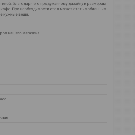
иной. Благодаря его продуманному дизайну и размерам
и кофе. При необходимости стол может стать мобильным
ие нужные вещи.
еров нашего магазина.
асс
ьная