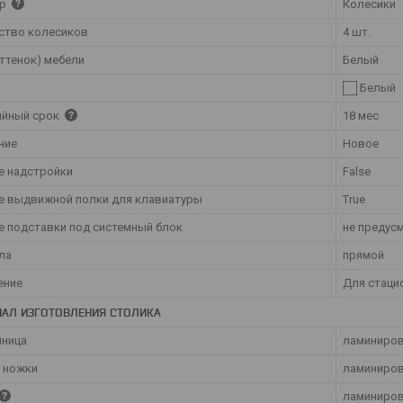
ор
Колесики
ство колесиков
4 шт.
ттенок) мебели
Белый
Белый
ийный срок
18 мес
ние
Новое
е надстройки
False
е выдвижной полки для клавиатуры
True
е подставки под системный блок
не предус
ла
прямой
ение
Для стаци
ИАЛ ИЗГОТОВЛЕНИЯ СТОЛИКА
ница
ламиниров
, ножки
ламиниров
ламиниров