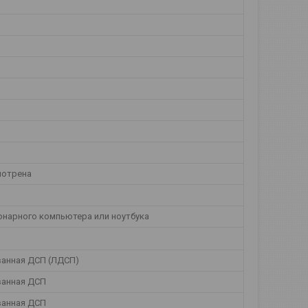
мотрена
онарного компьютера или ноутбука
анная ДСП (ЛДСП)
анная ДСП
анная ДСП