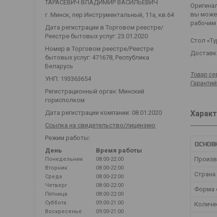
ТАРАСЕВИЧ ВЛАДИМИР ВАСИЛЬЕВИЧ
Оригина
вы может
г. Минск, пер.Инструментальный, 11а, кв.64
рабочим 
Дата регистрации в Торговом реестре/
Реестре бытовых услуг: 23.01.2020
Стол «Ту
Номер в Торговом реестре/Реестре
Доставка
бытовых услуг: 471678, Республика
Беларусь
Товар се
УНП: 193363654
Гарантий
Регистрационный орган: Минский
горисполком
Характ
Дата регистрации компании: 08.01.2020
Ссылка на свидетельство/лицензию
Режим работы:
ОСНОВ
День
Время работы
Произв
Понедельник
08:00-22:00
Вторник
08:00-22:00
Страна
Среда
08:00-22:00
Четверг
08:00-22:00
Форма 
Пятница
08:00-22:00
Суббота
09:00-21:00
Количе
Воскресенье
09:00-21:00