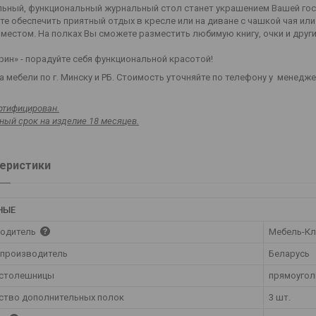
льный, функциональный журнальный стол станет украшением Вашей гост
е обеспечить приятный отдых в кресле или на диване с чашкой чая ил
местом. На полках Вы сможете разместить любимую книгу, очки и друг
рин» - порадуйте себя функциональной красотой!
 мебели по г. Минску и РБ. Стоимость уточняйте по телефону у менедж
ртифицирован.
ный срок на изделие 18 месяцев.
еристики
НЫЕ
одитель
Мебель-Кл
 производитель
Беларусь
столешницы
прямоугол
ство дополнительных полок
3 шт.