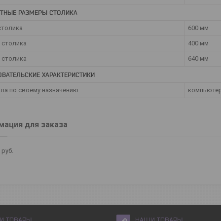
ИТНЫЕ РАЗМЕРЫ СТОЛИКА
столика
600 мм
а столика
400 мм
 столика
640 мм
ОВАТЕЛЬСКИЕ ХАРАКТЕРИСТИКИ
ола по своему назначению
компьюте
ация для заказа
5
руб.
И ТОВАРЫ
НАШИ ТОВАРЫ