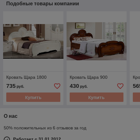
Подобные товары компании
Кровать Щара 1800
Кровать Щара 900
Кр
735
430
56
руб.
руб.
Купить
Купить
О нас
50% положительных из 6 отзывов за год
Работает с 31.01.2012