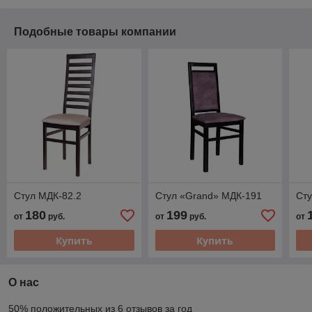
Подобные товары компании
Стул МДК-82.2
Стул «Grand» МДК-191
Сту
180
199
от
руб.
от
руб.
от
Купить
Купить
О нас
50% положительных из 6 отзывов за год