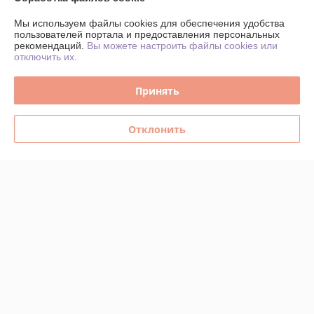
О нас
Мы используем файлы cookies для обеспечения удобства
пользователей портала и предоставления персональных
рекомендаций.
Вы можете настроить файлы cookies или
Контакты
отключить их.
Доставка и оплата
Принять
График работы
Отклонить
Полная версия сайта
Политика обработки cookies
Сайт создан на платформе Deal.by
Информация для покупателя
Юридическое лицо:
ИНДИВИДУАЛЬНЫЙ ПРЕДПРИНИМАТЕЛЬ
ТАРАСЕВИЧ ВЛАДИМИР ВАСИЛЬЕВИЧ
г. Минск, пер.Инструментальный, 11а, кв.64