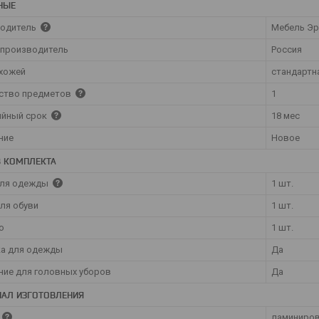
НЫЕ
одитель
Мебель Эр
 производитель
Россия
ихожей
стандартн
ство предметов
1
ийный срок
18 мес
ние
Новое
В КОМПЛЕКТА
для одежды
1 шт.
для обуви
1 шт.
о
1 шт.
а для одежды
Да
ние для головных уборов
Да
ИАЛ ИЗГОТОВЛЕНИЯ
ламиниров