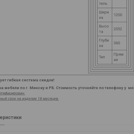
тель
Шири
1200
на
Высо
2052
та
Глуби
360
на
Прям
Тип
ая
ует гибкая система скидок!
а мебели по г. Минску и РБ. Стоимость уточняйте по телефону у 
ртифицирован.
ный срок на изделие 18 месяцев.
еристики