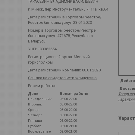
ТАРАСЕВИЧ ВЛАДИМИР ВАСИЛЬЕВИЧ
г. Минск, пер.Инструментальный, 11а, кв.64
Дата регистрации в Торговом реестре/
Реестре бытовых услуг: 23.01.2020
Номер в Торговом реестре/Реестре
бытовых услуг: 471678, Республика
Беларусь
УНП: 193363654
Регистрационный орган: Минский
горисполком
Дата регистрации компании: 08.01.2020
Ссылка на свидетельство/лицензию
Действ
Режим работы:
Доставк
День
Время работы
Товар се
Гарантий
Понедельник
08:00-22:00
Вторник
08:00-22:00
Среда
08:00-22:00
Четверг
08:00-22:00
Характ
Пятница
08:00-22:00
Суббота
09:00-21:00
Воскресенье
09:00-21:00