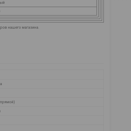
ный
е
еров нашего магазина.
а
(прямой)
й