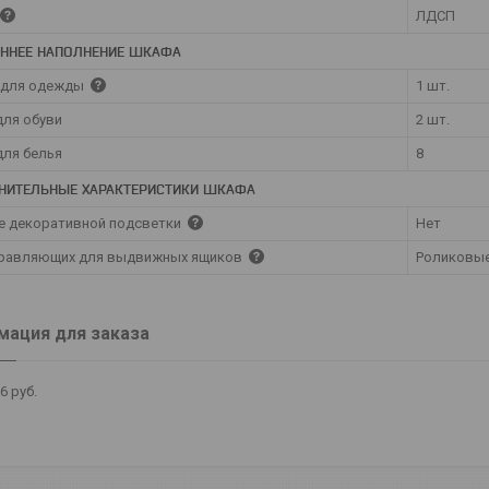
ЛДСП
ЕННЕЕ НАПОЛНЕНИЕ ШКАФА
 для одежды
1 шт.
для обуви
2 шт.
для белья
8
НИТЕЛЬНЫЕ ХАРАКТЕРИСТИКИ ШКАФА
е декоративной подсветки
Нет
правляющих для выдвижных ящиков
Роликовы
ация для заказа
86
руб.