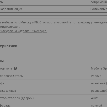
ль
современ
 направляющих
Роликовы
 мебели по г. Минску и РБ. Стоимость уточняйте по телефону у менедж
ртифицирован.
ный срок на изделие 18 месяцев.
еристики
НЫЕ
одитель
Мебель Эр
 производитель
Россия
афа
линейный 
сада шкафа
распашно
ство створок (дверей)
4 шт.
фасада
прямой