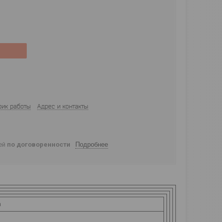
фик работы
Адрес и контакты
ней
по договоренности
Подробнее
а