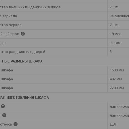
ство внешних выдвижных ящиков
2 шт.
е зеркала
на внешне
ство зеркал
2 шт.
ийный срок
18 мес
ние
Новое
ство раздвижных дверей
3
ИТНЫЕ РАЗМЕРЫ ШКАФА
 шкафа
1600 мм
а шкафа
482 мм
 шкафа
2200 мм
ИАЛ ИЗГОТОВЛЕНИЯ ШКАФА
ламиниров
ы
ламиниров
 стенка
ДВП