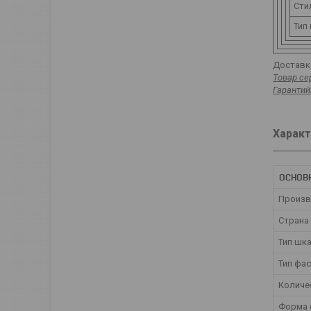
Сти
Тип
Доставка
Товар се
Гарантий
Характ
ОСНОВ
Произв
Страна
Тип шк
Тип фа
Количе
Форма 