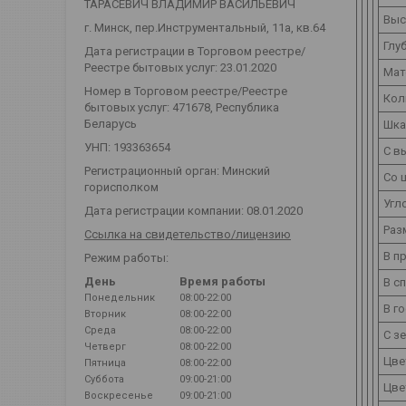
ТАРАСЕВИЧ ВЛАДИМИР ВАСИЛЬЕВИЧ
Выс
г. Минск, пер.Инструментальный, 11а, кв.64
Глу
Дата регистрации в Торговом реестре/
Реестре бытовых услуг: 23.01.2020
Мат
Номер в Торговом реестре/Реестре
Кол
бытовых услуг: 471678, Республика
Беларусь
Шка
УНП: 193363654
С в
Регистрационный орган: Минский
Со 
горисполком
Угл
Дата регистрации компании: 08.01.2020
Раз
Ссылка на свидетельство/лицензию
В п
Режим работы:
День
Время работы
В с
Понедельник
08:00-22:00
В г
Вторник
08:00-22:00
Среда
08:00-22:00
С з
Четверг
08:00-22:00
Цве
Пятница
08:00-22:00
Суббота
09:00-21:00
Цве
Воскресенье
09:00-21:00