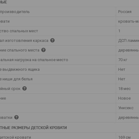
НЫЕ
 производитель
Россия
овати
кровать-м
ство спальных мест
1
ал изготовления каркаса
ДСП ламин
ние спального места
деревянны
альная нагрузка на спальное место
70 кг
е выдвижного ящика
Нет
е ниши для белья
Нет
ийный срок
18 мес
ние
Новое
Унисекс
оватки
деревянны
ИТНЫЕ РАЗМЕРЫ ДЕТСКОЙ КРОВАТИ
детской кровати
169 см