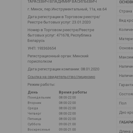
ТАРАСЕВИЧ ВЛАДИМИР ВАСИЛЬЕВИЧ
ОСНОВ
г. Минск, пер.Инструментальный, 11а, кв.64
Страна
Дата регистрации в Торговом реестре/
Вид кр
Реестре бытовых услуг: 23.01.2020
Количе
Номер в Торговом реестре/Реестре
бытовых услуг: 471678, Республика
Матери
Беларусь
Основа
УНП: 193363654
Регистрационный орган: Минский
Максим
горисполком
Наличи
Дата регистрации компании: 08.01.2020
Наличи
Ссылка на свидетельство/лицензию
Режим работы:
Гарант
День
Время работы
Состоя
Понедельник
08:00-22:00
Пол
Вторник
08:00-22:00
Среда
08:00-22:00
Дно кр
Четверг
08:00-22:00
Пятница
08:00-22:00
ГАБАР
Суббота
09:00-21:00
Воскресенье
09:00-21:00
Длина 