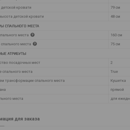
а детской кровати
79 см
высота детской кровати
48 см
РЫ СПАЛЬНОГО МЕСТА
спального места
160 см
 спального места
75 см
НЫЕ АТРИБУТЫ
ство посадочных мест
2
е спального места
True
зм трансформации спального места
Кушетка
ана
прямой
льного места
для ежедн
ация для заказа