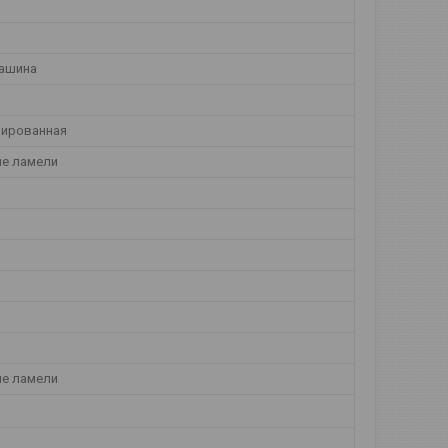
ашина
ированная
е ламели
е ламели