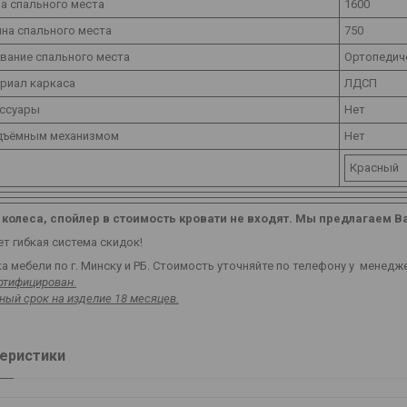
а спального места
1600
на спального места
750
вание спального места
Ортопедич
риал каркаса
ЛДСП
ссуары
Нет
дъёмным механизмом
Нет
Красный
 колеса, спойлер в стоимость кровати не входят. Мы предлагаем 
т гибкая система скидок!
 мебели по г. Минску и РБ. Стоимость уточняйте по телефону у менедж
ртифицирован.
ный срок на изделие 18 месяцев.
еристики