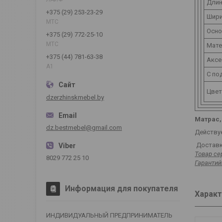
Длин
+375 (29) 253-23-29
Шири
МТС
Осно
+375 (29) 772-25-10
МТС
Мате
+375 (44) 781-63-38
Аксе
А1
С по
Цвет
dzerzhinskmebel.by
Матрас,
dz.bestmebel@gmail.com
Действуе
Доставка
Товар се
8029 772 25 10
Гарантий
Информация для покупателя
Характ
ИНДИВИДУАЛЬНЫЙ ПРЕДПРИНИМАТЕЛЬ