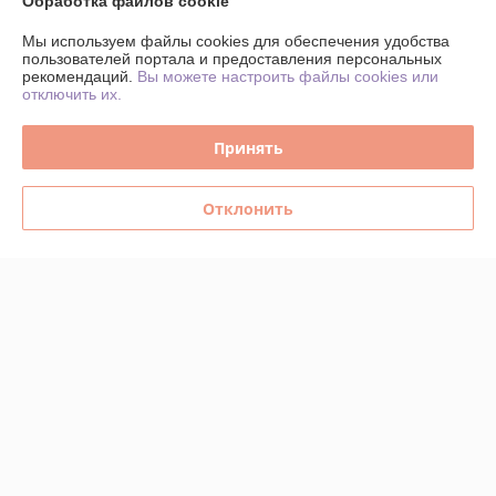
Обработка файлов cookie
Мы используем файлы cookies для обеспечения удобства
Доставка и оплата
пользователей портала и предоставления персональных
рекомендаций.
Вы можете настроить файлы cookies или
График работы
отключить их.
Полная версия сайта
Принять
Политика обработки cookies
Отклонить
Сайт создан на платформе Deal.by
Информация для покупателя
Юридическое лицо:
ИНДИВИДУАЛЬНЫЙ ПРЕДПРИНИМАТЕЛЬ
ТАРАСЕВИЧ ВЛАДИМИР ВАСИЛЬЕВИЧ
г. Минск, пер.Инструментальный, 11а, кв.64
Регистрационный номер ЕГР: 193363654
УНП: 193363654
Регистрационный орган: Минский горисполком