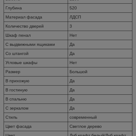
Глубина
520
Материал фасада
ЛДСП
Количество дверей
3
Шкаф пенал
Нет
С выдвижными ящиками
Да
Со штангой
Да
Угловые шкафы
Нет
Размер
Большой
В прихожую
Да
В гостиную
Да
В спальню
Да
С зеркалом
Да
Стиль
современный
Цвет фасада
Светлое дерево
Цвет
Дуб крафт белый/Дуб крафт