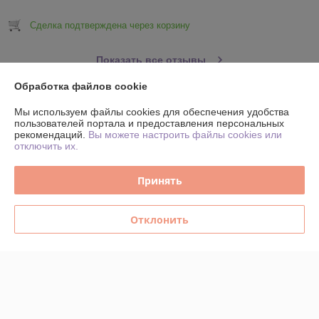
Сделка подтверждена через корзину
Показать все отзывы
Обработка файлов cookie
О нас
Мы используем файлы cookies для обеспечения удобства
пользователей портала и предоставления персональных
рекомендаций.
Вы можете настроить файлы cookies или
Контакты
отключить их.
Доставка и оплата
Принять
График работы
Отклонить
Полная версия сайта
Политика обработки cookies
Сайт создан на платформе Deal.by