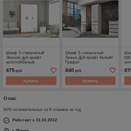
Шкаф 3-створчатый
Шкаф 3-створчатый
Шк
Эконом дуб крафт
Лиана Дуб крафт белый/
ШК
золотой/белый
Графит
зо
текстурный
475
840
87
руб.
руб.
Купить
Купить
О нас
50% положительных из 6 отзывов за год
Работает с 31.01.2012
г. Минск