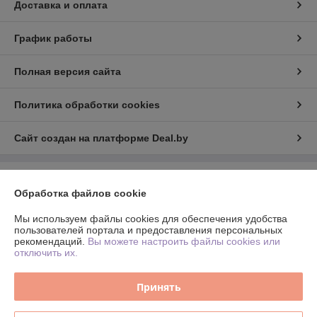
Доставка и оплата
График работы
Полная версия сайта
Политика обработки cookies
Сайт создан на платформе Deal.by
Информация для покупателя
Обработка файлов cookie
Юридическое лицо:
ИНДИВИДУАЛЬНЫЙ ПРЕДПРИНИМАТЕЛЬ
ТАРАСЕВИЧ ВЛАДИМИР ВАСИЛЬЕВИЧ
Мы используем файлы cookies для обеспечения удобства
г. Минск, пер.Инструментальный, 11а, кв.64
пользователей портала и предоставления персональных
рекомендаций.
Вы можете настроить файлы cookies или
Регистрационный номер ЕГР: 193363654
отключить их.
УНП: 193363654
Принять
Регистрационный орган: Минский горисполком
Дата регистрации компании: 08.01.2020