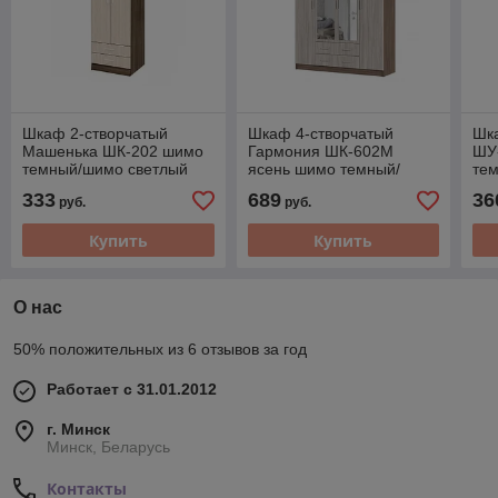
Шкаф 2-створчатый
Шкаф 4-створчатый
Шк
Машенька ШК-202 шимо
Гармония ШК-602М
ШУ
темный/шимо светлый
ясень шимо темный/
те
ясень шимо светлый
св
333
689
36
руб.
руб.
Купить
Купить
О нас
50% положительных из 6 отзывов за год
Работает с 31.01.2012
г. Минск
Минск, Беларусь
Контакты