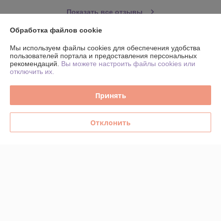
Показать все отзывы
Обработка файлов cookie
О нас
Мы используем файлы cookies для обеспечения удобства
пользователей портала и предоставления персональных
рекомендаций.
Вы можете настроить файлы cookies или
Контакты
отключить их.
Доставка и оплата
Принять
График работы
Отклонить
Полная версия сайта
Политика обработки cookies
Сайт создан на платформе Deal.by
Информация для покупателя