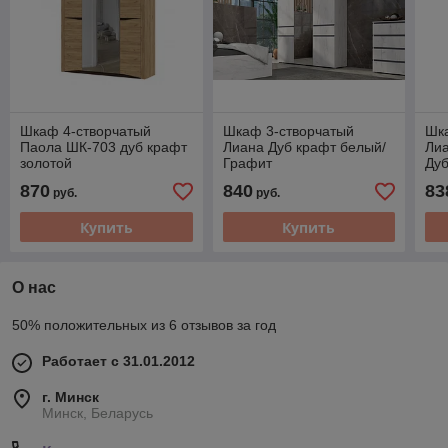
Шкаф 4-створчатый
Шкаф 3-створчатый
Шк
Паола ШК-703 дуб крафт
Лиана Дуб крафт белый/
Лиа
золотой
Графит
Дуб
870
840
83
руб.
руб.
Купить
Купить
О нас
50% положительных из 6 отзывов за год
Работает с 31.01.2012
г. Минск
Минск, Беларусь