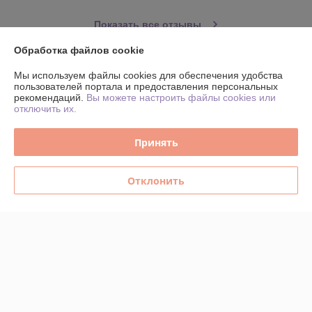
Показать все отзывы
Обработка файлов cookie
О нас
Мы используем файлы cookies для обеспечения удобства
пользователей портала и предоставления персональных
рекомендаций.
Вы можете настроить файлы cookies или
Контакты
отключить их.
Доставка и оплата
Принять
График работы
Отклонить
Полная версия сайта
Политика обработки cookies
Сайт создан на платформе Deal.by