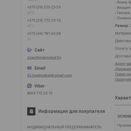
- Ясень 
+375 (29) 253-23-29
- Акация
- Гикори
МТС
- Снежны
+375 (29) 772-25-10
Размер:
МТС
Материал
+375 (44) 781-63-38
А1
Действуе
Оплату з
Доставка
dzerzhinskmebel.by
Адрес ма
Дзержинс
Товар се
dz.bestmebel@gmail.com
Гарантий
8029 772 25 10
Характ
Информация для покупателя
ОСНОВ
Произв
ИНДИВИДУАЛЬНЫЙ ПРЕДПРИНИМАТЕЛЬ