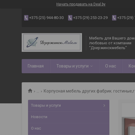
Начать продавать на Deal.by
+375 (25) 944-80-30
+375 (29) 253-23-29
+375 (29)
Мебель для Вашего дома
любовью от компании
"Дзержинскмебель"
Главная
Товары и услуги
О нас
Ко
...
Корпусная мебель других фабрик. гостиные,г
Товары и услуги
Новости
О нас