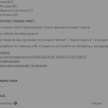
Асахи (АС)
 Молдау (АТ)
 Джексон светлый (ГС)
й Ясень (СЯ)
3072(Ш)*2264(В)*448(Г)
:
корпус ЛДСП +фасад МДФ. Стекло фасадов Графит серый.
т гибкая система скидок!!
а товар можно произвести по карте "Магнит", "Карте покупок" , в креди
 мебели по г.Минску и РБ. Стоимость уточняйте по телефону у менедже
газина:
к (ул.Островского,3),+37529 253 23 29. 8(029)772 25 10 МТС.
ртифицирован.
ный срок на изделие 18 месяцев
еристики
НЫЕ
одитель
Лером