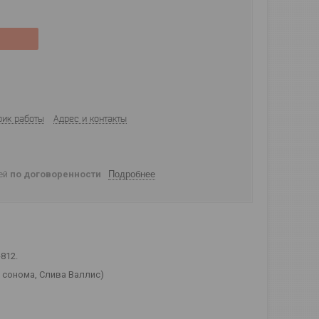
фик работы
Адрес и контакты
ней
по договоренности
Подробнее
-812.
 сонома, Слива Валлис)