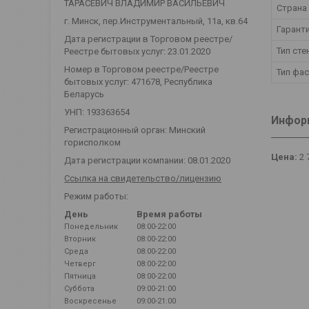
ТАРАСЕВИЧ ВЛАДИМИР ВАСИЛЬЕВИЧ
Страна
г. Минск, пер.Инструментальный, 11а, кв.64
Гарант
Дата регистрации в Торговом реестре/
Тип сте
Реестре бытовых услуг: 23.01.2020
Номер в Торговом реестре/Реестре
Тип фа
бытовых услуг: 471678, Республика
Беларусь
УНП: 193363654
Информ
Регистрационный орган: Минский
горисполком
Цена:
2 
Дата регистрации компании: 08.01.2020
Ссылка на свидетельство/лицензию
Режим работы:
День
Время работы
Понедельник
08:00-22:00
Вторник
08:00-22:00
Среда
08:00-22:00
Четверг
08:00-22:00
Пятница
08:00-22:00
Суббота
09:00-21:00
Воскресенье
09:00-21:00