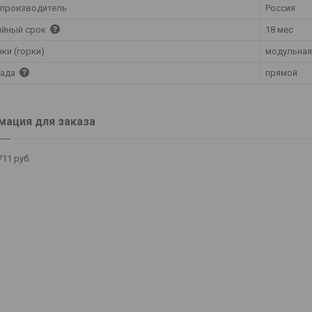
 производитель
Россия
ийный срок
18 мес
нки (горки)
модульная
сада
прямой
ация для заказа
711
руб.